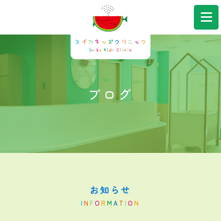
043-306-7580
Web予約
ブログ
お知らせ
I
N
F
O
R
M
A
T
I
O
N