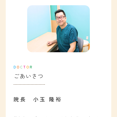
D
O
C
T
O
R
ごあいさつ
院長 小玉 隆裕